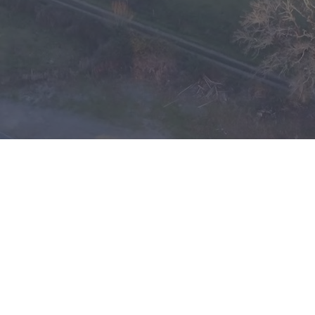
Elevage d'Hulm - Ecurie Boisselier
1401 chemin de l'Arribère
64520 - Came - France
+33.6.80.14.25.14
contact@elevage-hulm.com