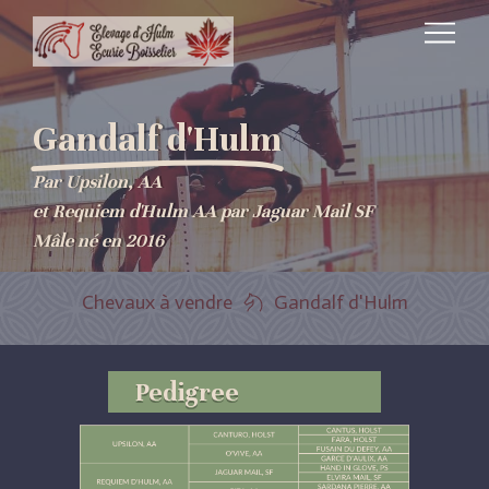
Gandalf d'Hulm
Par Upsilon, AA
et Requiem d'Hulm AA par Jaguar Mail SF
Mâle né en 2016
Chevaux à vendre
Gandalf d'Hulm
Pedigree