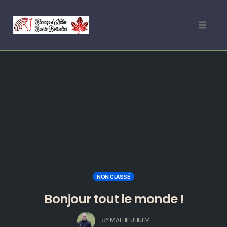
Toggle
naviga
Skip
to
content
NON CLASSÉ
Bonjour tout le monde !
BY
MATHIEUHULM